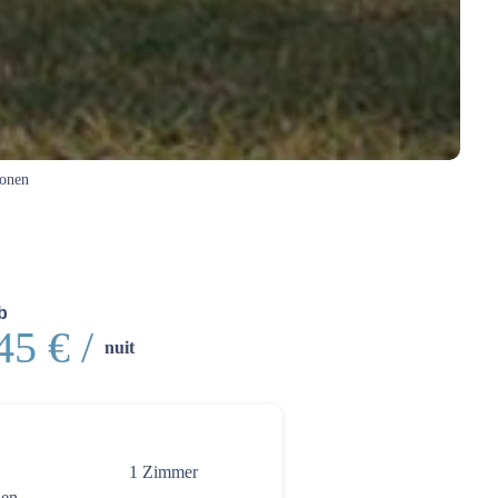
sonen
b
45 € /
nuit
1 Zimmer
nen