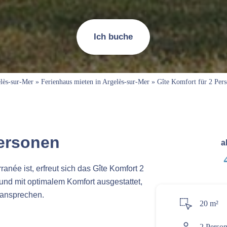
Ich buche
elès-sur-Mer
»
Ferienhaus mieten in Argelès-sur-Mer
»
Gîte Komfort für 2 Per
Personen
a
anée ist, erfreut sich das Gîte Komfort 2
 und mit optimalem Komfort ausgestattet,
 ansprechen.
20 m²
2 Perso