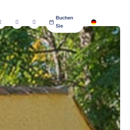
Buchen



De
Sie