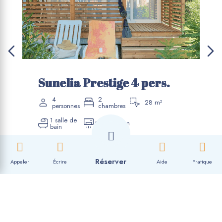
Sunelia Prestige 4 pers.
4
2
28 m²
personnes
chambres
1 salle de
Climatisation
bain





61 €
Séjour à partir de
Réserver
Réserver
/nuit
Appeler
Écrire
Aide
Pratique