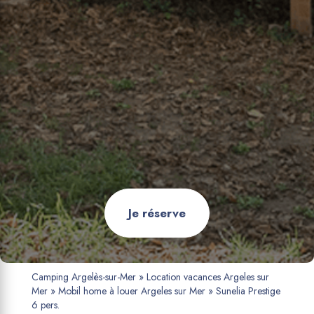
Je réserve
Camping Argelès-sur-Mer
»
Location vacances Argeles sur
Mer
»
Mobil home à louer Argeles sur Mer
»
Sunelia Prestige
6 pers.